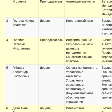
Игоревна
Преподаватель
жизнедеятельности
Ветери
Менедж
Ветери
Менед
3
Гнутова Ирина
Доцент
Иностранный язык
Высшее
Ивановна
Иностр
Учител
и англ
4
Горбина
Преподаватель
Информационные
Высшее
Наталья
технологии и базы
1. Авто
Николаевна
данных в
телеме
менеджменте;
Профе
Ознакомительная
перепо
практика
Инжене
5
Губанов
Доцент
Основы менеджмента;
Высшее
Александр
Управление
Эконом
Викторович
качеством;
органи
Управление
хозяйс
персоналом
Эконом
организации;
органи
Документационное
сельск
обеспечение
произв
управления
6
Дели Анна
Доцент,
Финансовый
Высшее