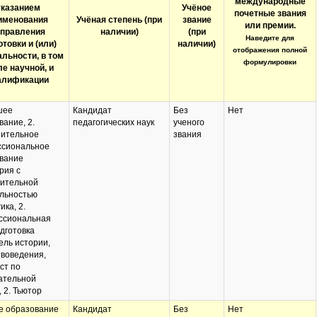
международные
указанием
Учёное
почетные звания
именования
Учёная степень (при
звание
или премии.
аправления
наличии)
(при
Наведите для
отовки и (или)
наличии)
отображения полной
льности, в том
формулировки
е научной, и
алификации
шее
Кандидат
Без
Нет
вание, 2.
педагогических наук
ученого
ительное
звания
сиональное
вание
рия с
ительной
льностью
ика, 2.
ссиональная
дготовка
ель истории,
воведения,
ст по
ательной
 2. Тьютор
 образование
Кандидат
Без
Нет