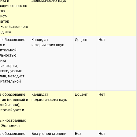
ика и
экономических наук
зация сельского
тва
ист-
затор
охозяйственного
одства
 образование
Кандидат
Доцент
Нет
я с
исторических наук
ительной
льностью
гика
ь истории,
воведческих
лин, методист
питательной
 образование
Кандидат
Доцент
Нет
гия (немецкий и
педагогических наук
кий языки),
терский учет и
ь иностранных
, Экономист
 образование
Без ученой степени
Без
Нет