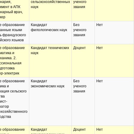
нария,
сельскохозяйственных
ученого
мент в АПК
наук
звания
нарный врач,
жер
 образование
Кандидат
Без
Нет
анные языки
филологических наук
ученого
ь французского
звания
ийского языков
 образование
Кандидат технических
Доцент
Нет
матика и
наук
ханика. 2.
ссиональная
дготовка
р-электрик
 образование
Кандидат
Без
Нет
ика и
экономических наук
ученого
зация сельского
звания
тва
ист-
затор
охозяйственного
одства
 образование
Кандидат
Доцент
Нет