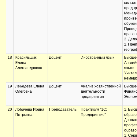
знаний;
сельск
Преддипломная
предпр
практика;
Менедж
Технологическая
произв
(проектно-
обучени
технологическая)
Препод
практика;
правов
Научно-
2. Дел
исследовательская
2. Пре
работа;
геогра
Подготовка к сдаче и
18
Красильщик
Доцент
Иностранный язык
Высшее
сдача
Елена
Англий
государственного
Александровна
языки
экзамена;
Учител
Выполнение и защита
немецк
выпускной
квалификационной
19
Лебедева Елена
Доцент
Анализ хозяйственной
Высшее
работы;
Олеговна
деятельности
Финанс
Корпоративное
предприятия
Эконом
управление;
Рекламное дело
20
Лобачева Ирина
Преподаватель
Практикум "1С:
1. Выс
Петровна
Предприятие"
образо
Дополн
профес
образо
1. Серв