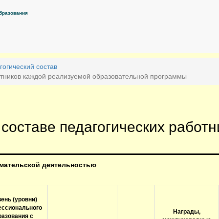
бразования
гогический состав
отников каждой реализуемой образовательной программы
составе педагогических работн
имательской деятельностью
ень (уровни)
ссионального
Награды,
разования с