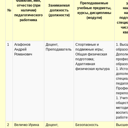
Фамилия, имя,
Преподаваемые
отчество (при
Занимаемая
учебные предметы,
на
№
наличии)
должность
курсы, дисциплины
н
педагогического
(должности)
(модули)
подг
работника
специа
числ
кв
1
Агафонов
Доцент,
Спортивные и
1. Выс
Андрей
Преподаватель
подвижные игры;
образо
Романович
Общая физическая
Дополн
подготовка;
профес
Адаптивная
образо
физическая культура
1. Исто
дополн
специа
педагог
Профе
перепо
1. Учит
общест
методи
воспит
работе,
2
Величко Ирина
Доцент,
Безопасность
Высшее