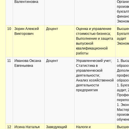
Валентиновна
Органи
произв
бухгалт
финанс
Эконом
10
Зорин Алексей
Доцент
Оценка и управление
Высшее
Викторович
стоимостью бизнеса;
Бухгал
Выполнение и защита
аудит
выпускной
Эконом
квалификационной
работы
11
Иванова Оксана
Доцент
Управленческий учет;
1. Выс
Евгеньевна
Статистика в
образо
управленческой
Дополн
деятельности;
профес
Анализ хозяйственной
образо
деятельности
1. Бухг
предприятия
аудит, 
Профе
перепо
1. Экон
Масте
произв
обучен
12
Исина Наталья
Заведующий
Налоги и
Высшее