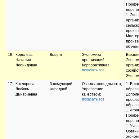
Профе
перепо
1. Эко
органи
сельск
произво
Масте
произв
обучен
16
Королева
Доцент
Экономика
Высшее
Наталия
организаций;
Эконом
Леонидовна
Корпоративная
органи
показать все
социальная
хозяйс
ответственность;
Эконом
Введение в
17
Котлярова
Заведующий
Основы менеджмента;
1. Выс
профессию и основы
Любовь
кафедрой
Управление
образо
научных
Дмитриевна
качеством;
Дополн
исследований;
показать все
Документационное
профес
Выполнение и защита
обеспечение
образо
выпускной
управления;
1. Агро
квалификационной
Оценка поведения
Профе
работы
агентов и рынков;
перепо
Социальная
1. Учен
адаптация и основы
Органи
социально-правовых
эконом