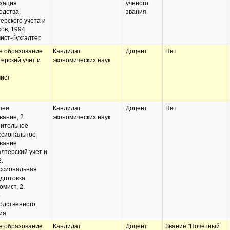
зация
ученого
одства,
звания
ерского учета и
ов, 1994
ист-бухгалтер
 образование
Кандидат
Доцент
Нет
терский учет и
экономических наук
ист
шее
Кандидат
Доцент
Нет
вание, 2.
экономических наук
ительное
сиональное
вание
алтерский учет и
2.
ссиональная
дготовка
омист, 2.
р
одственного
ия
 образование
Кандидат
Доцент
Звание "Почетный