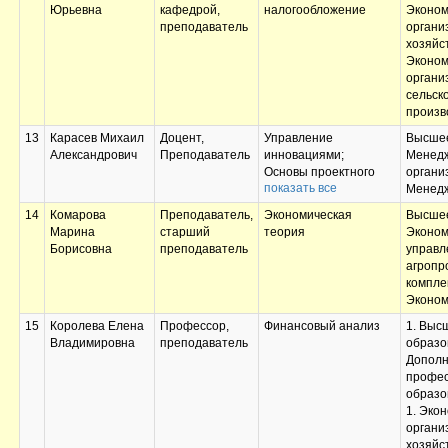
Юрьевна
кафедрой,
налогообложение
Эконом
преподаватель
органи
хозяйс
Эконом
органи
сельск
произв
13
Карасев Михаил
Доцент,
Управление
Высшее
Александрович
Преподаватель
инновациями;
Менед
Основы проектного
органи
показать все
управления;
Менед
Маркетинг;
14
Комарова
Преподаватель,
Экономическая
Высшее
Преддипломная
Марина
старший
теория
Эконом
практика;
Борисовна
преподаватель
управл
Научно-
агроп
исследовательская
компле
работа (получение
Эконом
первичных навыков
научно-
15
Королева Елена
Профессор,
Финансовый анализ
1. Выс
исследовательской
Владимировна
преподаватель
образо
работы);
Дополн
Выполнение и защита
профес
выпускной
образо
квалификационной
1. Эко
работы
органи
хозяйст