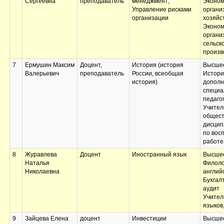
Сергеевна
преподаватель
менеджмент;
Эконом
Управление рисками
органи
организации
хозяйс
Эконом
органи
сельск
произв
7
Ермушин Максим
Доцент,
История (история
Высшее
Валерьевич
преподаватель
России, всеобщая
Истори
история)
дополн
специа
педаго
Учител
общест
дисцип
по вос
работе
8
Журавлева
Доцент
Иностранный язык
Высшее
Наталья
Филоло
Николаевна
английс
Бухгал
аудит
Учител
языков
9
Зайцева Елена
доцент
Инвестиции
Высшее