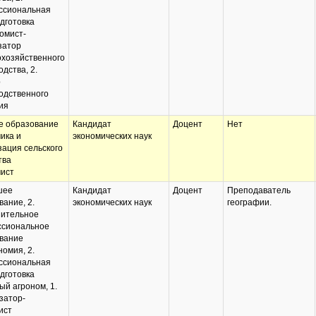
ссиональная
дготовка
номист-
затор
охозяйственного
дства, 2.
р
одственного
ия
 образование
Кандидат
Доцент
Нет
ика и
экономических наук
зация сельского
тва
ист
шее
Кандидат
Доцент
Преподаватель
вание, 2.
экономических наук
географии.
ительное
сиональное
вание
номия, 2.
ссиональная
дготовка
ый агроном, 1.
затор-
ист