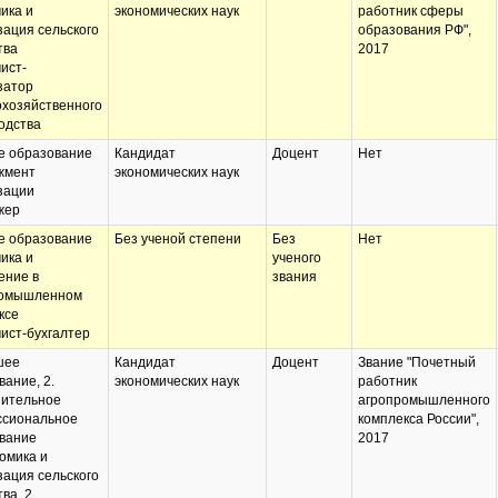
ика и
экономических наук
работник сферы
зация сельского
образования РФ",
тва
2017
ист-
затор
охозяйственного
одства
 образование
Кандидат
Доцент
Нет
жмент
экономических наук
зации
жер
 образование
Без ученой степени
Без
Нет
ика и
ученого
ение в
звания
ромышленном
ксе
ист-бухгалтер
шее
Кандидат
Доцент
Звание "Почетный
вание, 2.
экономических наук
работник
ительное
агропромышленного
сиональное
комплекса России",
вание
2017
номика и
зация сельского
ва, 2.