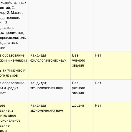
охозяйственных
иятий, 2.
ер, 2. Мастер
одственного
я, 2.
аватель
ых предметов,
опроизводитель,
подаватель
фии
 образование
Кандидат
Без
Нет
ский и немецкий
филологических наук
ученого
звания
ь английского и
ого языков
 образование
Кандидат
Без
Нет
ы и кредит
экономических наук
ученого
ист
звания
шее
Кандидат
Доцент
Нет
вание, 2.
экономических наук
ительное
сиональное
вание
ис и